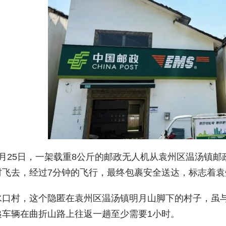
3月25日，一架载重8公斤的邮政无人机从袁州区温汤镇
村飞去，经过7分钟的飞行，最终包裹安全送达，标志着
水口村，这个隐匿在袁州区温汤镇明月山脚下的村子，虽与
递车辆在曲折山路上往返一趟至少需要1小时。