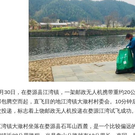
3月30日，在婺源县江湾镇，一架邮政无人机携带重约2
邮包腾空而起，直飞目的地江湾镇大潋村村委会。10分钟
次投递，标志着上饶邮政无人机投递在婺源江湾试飞成功
江湾镇大潋村坐落在婺源县石耳山西麓，是一个比较偏远的行