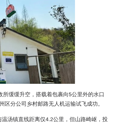
邮政所缓缓升空，搭载着包裹向5公里外的水口
袁州区分公司乡村邮路无人机运输试飞成功。
温汤镇直线距离仅4.2公里，但山路崎岖，投