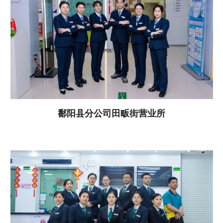
鄱阳县分公司田畈街营业所