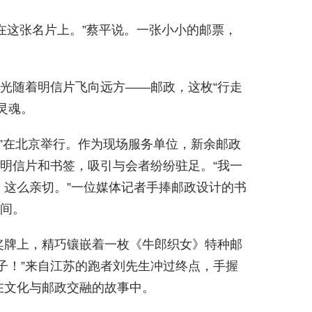
’在这张名片上。”蔡平说。一张小小的邮票，
。
风光随着明信片飞向远方——邮政，这枚“行走
灵魂。
会”在北京举行。作为现场服务单位，新余邮政
、明信片和书签，吸引与会者纷纷驻足。“我一
这么亲切。”一位媒体记者手捧邮政设计的书
瞬间。
奖牌上，精巧镶嵌着一枚《牛郎织女》特种邮
子！”来自江苏的跑者刘先生冲过终点，手握
在文化与邮政交融的故事中。