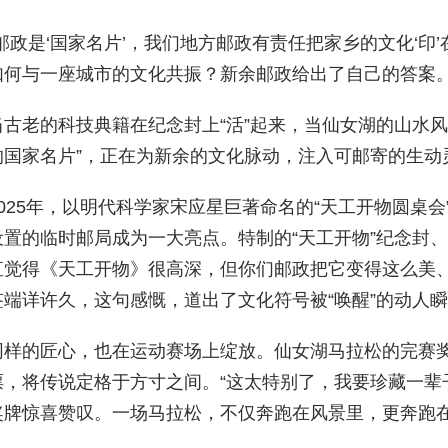
“邮政是‘国家名片’，我们地方邮政有责任把家乡的文化‘印
如何与一座城市的文化共振？新余邮政给出了自己的答案
当古老的科技典籍在纪念封上“活”起来，当仙女湖的山水
的国家名片”，正在为新余的文化脉动，注入可邮寄的生动
2025年，以明代科学家宋应星巨著命名的“天工开物圆桌
设置的临时邮局成为一大亮点。特制的“天工开物”纪念封
直觉得《天工开物》很高深，但你们邮政把它变得这么美、
签端详许久，这句感慨，道出了文化符号被“唤醒”的动人
同样的匠心，也在运动赛场上绽放。仙女湖马拉松的完赛
票，将传说定格于方寸之间。“这太特别了，我要珍藏一辈
奖牌惊喜赞叹。一场马拉松，不仅奔跑在风景里，更奔跑