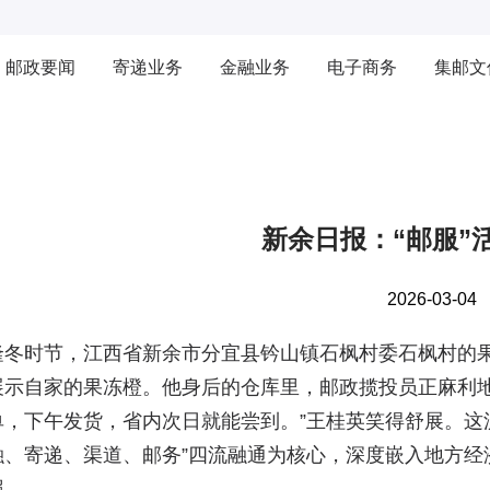
邮政要闻
寄递业务
金融业务
电子商务
集邮文
新余日报：“邮服”
2026-03-04
隆冬时节，江西省新余市分宜县钤山镇石枫村委石枫村的
展示自家的果冻橙。他身后的仓库里，邮政揽投员正麻利地
单，下午发货，省内次日就能尝到。”王桂英笑得舒展。这流
融、寄递、渠道、邮务”四流融通为核心，深度嵌入地方经
照。