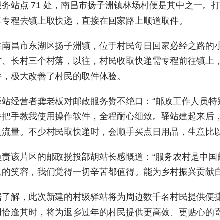
服务站点 71 处，南昌市扬子洲镇林场村便是其中之一。
再专程去镇上取快递，直接在回家路上顺道取件。
在南昌市东湖区扬子洲镇，位于村民每日回家必经之路的
村、长村三个村落，以往，村民收取快递需专程前往镇上
件，极大改善了村民的取件体验。
驿站经营者龚老板对邮政服务赞不绝口：“邮政工作人员特
手把手教我使用操作软件，全程耐心细致。驿站建起来后
人流量。不少村民取快递时，会顺手买点日用品，生意比以
负责该片区的邮政揽投部胡站长感慨道：“服务农村是中国
意的笑容，我们觉得一切辛苦都值得。能为乡村振兴贡献自
据了解，此次新建的村级驿站将为周边数千名村民提供便
用恰逢其时，将为返乡过年的村民提供更高效、更贴心的