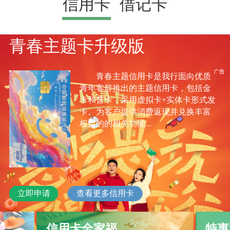
信用卡
借记卡
青春主题卡升级版
青春主题信用卡是我行面向优质
青年客群推出的主题信用卡，包括金
卡和普卡，采用虚拟卡+实体卡形式发
卡。为客户提供消费返现并兑换丰富
权益的的相关功能...
立即申请
查看更多信用卡
信用卡全家福
特惠