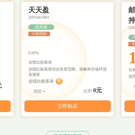
天天盈
邮
ZHPSBC0001
持
低风险
220
中邮理财
0.00%
业绩比较基准
业绩比较基准综合投资范围、策略和市场环境
当
等测算
业
业绩比较基准
元
0元
-
起购
期限
立即购买